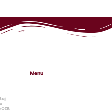
Menu
taj
na
 OZE: