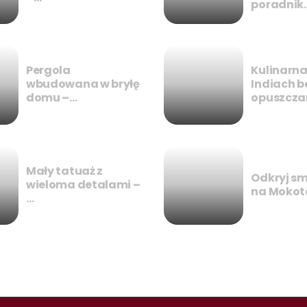
poradnik
Pergola
Kulinarna
wbudowana w bryłę
Indiach b
domu –…
opuszcza
Mały tatuaż z
Odkryj sm
wieloma detalami –
na Mokot
…