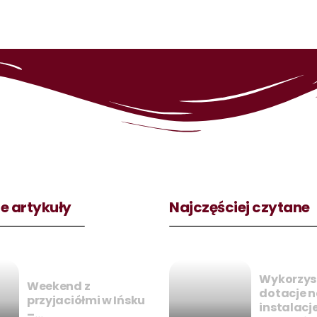
e artykuły
Najczęściej czytane
Wykorzys
Weekend z
dotacje 
przyjaciółmi w Ińsku
instalacje
–…