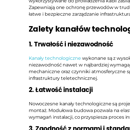
wykorzystywane do prowadzenia kabli zasilaj
Zapewniają one ochronę przewodów w trud
łatwe i bezpieczne zarządzanie infrastruktur
Zalety kanałów technolo
1. Trwałość i niezawodność
Kanały technologiczne
wykonane są z wysokie
niezawodność nawet w najbardziej wymagaj
mechaniczne oraz czynniki atmosferyczne 
infrastruktury teletechnicznej.
2. Łatwość instalacji
Nowoczesne kanały technologiczne są proje
montaż. Modułowa budowa pozwala na elas
wymagań instalacji, co przyspiesza proces ins
3. Zgodność z normami i stand