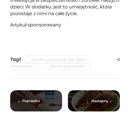
inwestycja w bezpieczeństwo i zdrowie naszych
dzieci. W dodatku, jest to umiejętność, która
pozostaje z nimi na całe życie.
Artykuł sponsorowany
Tagi:
nauka pływania dla dzieci
Warszawa
,
szkoła pływania
Poprzedni
Następny