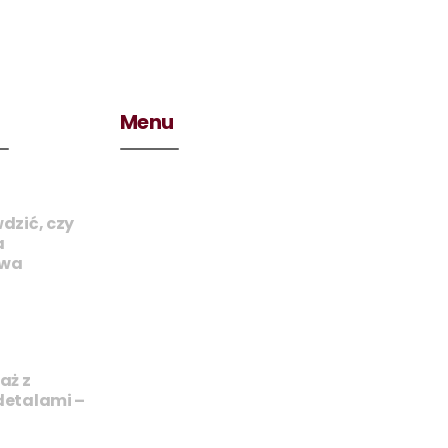
Menu
dzić, czy
a
wa
aż z
detalami –