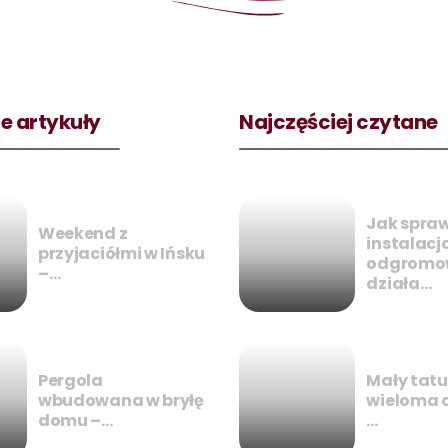
e artykuły
Najczęściej czytane
Jak spraw
Weekend z
instalacj
przyjaciółmi w Ińsku
odgromo
–…
działa…
Pergola
Mały tatu
wbudowana w bryłę
wieloma 
domu –…
…