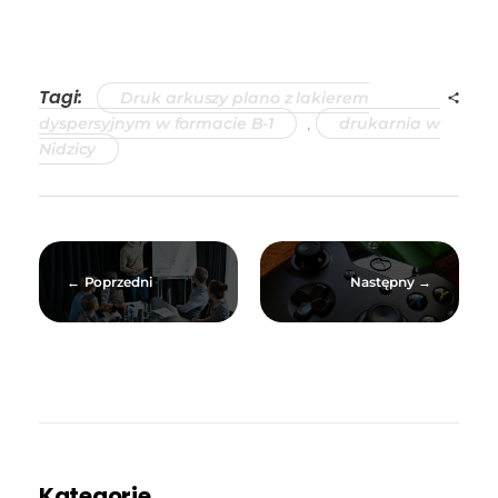
Tagi:
Druk arkuszy plano z lakierem
dyspersyjnym w formacie B-1
,
drukarnia w
Nidzicy
Poprzedni
Następny
Kategorie