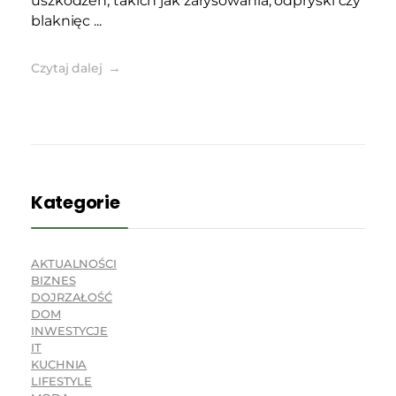
uszkodzeń, takich jak zarysowania, odpryski czy
blaknięc ...
Czytaj dalej
Kategorie
AKTUALNOŚCI
BIZNES
DOJRZAŁOŚĆ
DOM
INWESTYCJE
IT
KUCHNIA
LIFESTYLE