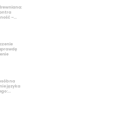
drewniana:
ontra
ność –…
czenie
naprawdę
enie
osób na
ie języka
ego:…