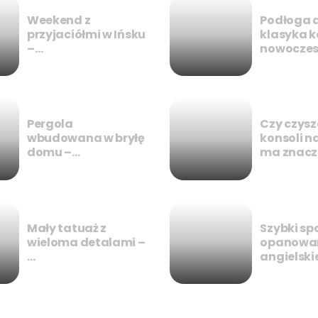
Weekend z
Podłoga 
przyjaciółmi w Ińsku
klasyka k
–…
nowoczes
Pergola
Czy czysz
wbudowana w bryłę
konsoli 
domu –…
ma znacz
Mały tatuaż z
Szybki sp
wieloma detalami –
opanowan
…
angielski