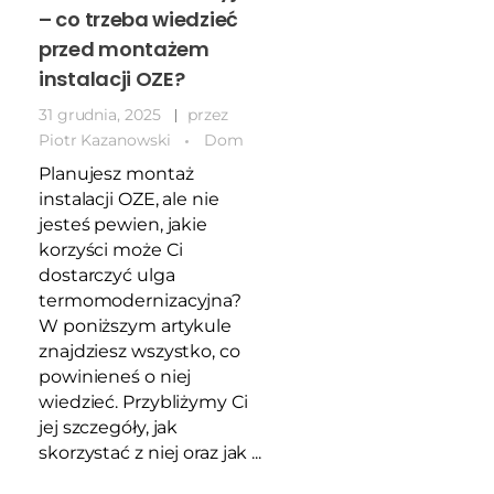
– co trzeba wiedzieć
przed montażem
instalacji OZE?
31 grudnia, 2025
przez
Piotr Kazanowski
Dom
Planujesz montaż
instalacji OZE, ale nie
jesteś pewien, jakie
korzyści może Ci
dostarczyć ulga
termomodernizacyjna?
W poniższym artykule
znajdziesz wszystko, co
powinieneś o niej
wiedzieć. Przybliżymy Ci
jej szczegóły, jak
skorzystać z niej oraz jak ...