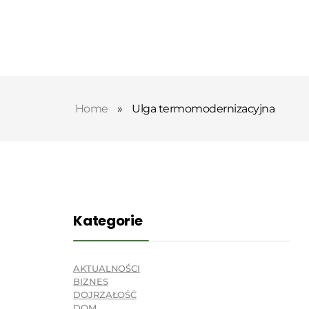
Home
»
Ulga termomodernizacyjna
Kategorie
AKTUALNOŚCI
BIZNES
DOJRZAŁOŚĆ
DOM