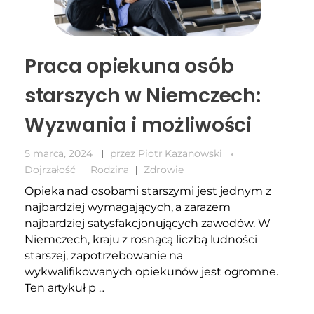
Praca opiekuna osób
starszych w Niemczech:
Wyzwania i możliwości
5 marca, 2024
przez
Piotr Kazanowski
Dojrzałość
Rodzina
Zdrowie
Opieka nad osobami starszymi jest jednym z
najbardziej wymagających, a zarazem
najbardziej satysfakcjonujących zawodów. W
Niemczech, kraju z rosnącą liczbą ludności
starszej, zapotrzebowanie na
wykwalifikowanych opiekunów jest ogromne.
Ten artykuł p ...