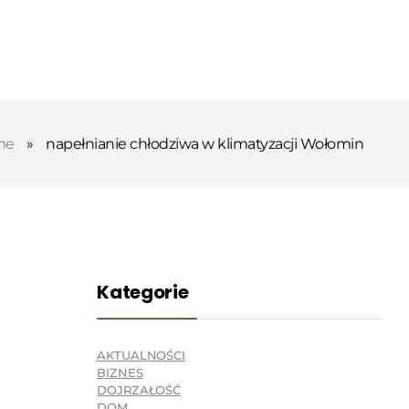
me
»
napełnianie chłodziwa w klimatyzacji Wołomin
Kategorie
AKTUALNOŚCI
BIZNES
DOJRZAŁOŚĆ
DOM