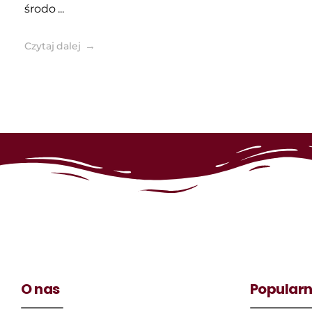
środo ...
Czytaj dalej
O nas
Popularn