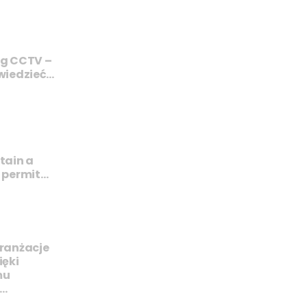
ng CCTV –
wiedzieć…
tain a
 permit…
ranżacje
ięki
mu
i…