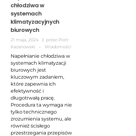
chłodziwa w
systemach
klimatyzacyjnych
biurowych
21 maja, 2024
przez
Piotr
Kazanowski
Wiadomości
Napełnianie chłodziwa w
systemach klimatyzacji
biurowych jest
kluczowym zadaniem,
które zapewnia ich
efektywność i
długotrwałą pracę.
Procedura ta wymaga nie
tylko technicznego
zrozumienia systemu, ale
również ścisłego
przestrzegania przepisów