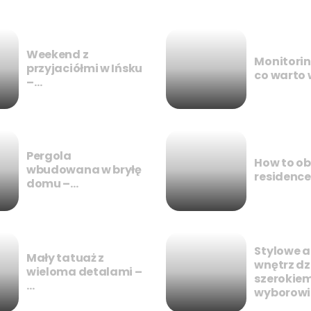
Weekend z
Monitori
przyjaciółmi w Ińsku
co warto 
–…
Pergola
How to ob
wbudowana w bryłę
residence
domu –…
Stylowe a
Mały tatuaż z
wnętrz dz
wieloma detalami –
szerokie
…
wyborow