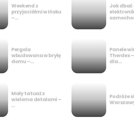
Weekend z
Jak dbać
przyjaciółmi w Ińsku
elektroni
–…
samocho
Pergola
Panele w
wbudowana w bryłę
Therdex 
domu –…
dla…
Mały tatuaż z
Podróże s
wieloma detalami –
Warszawy
…