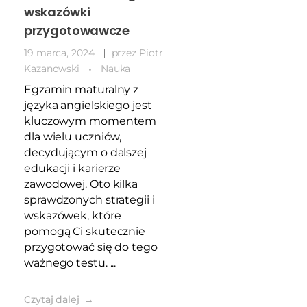
wskazówki
przygotowawcze
19 marca, 2024
przez
Piotr
Kazanowski
Nauka
Egzamin maturalny z
języka angielskiego jest
kluczowym momentem
dla wielu uczniów,
decydującym o dalszej
edukacji i karierze
zawodowej. Oto kilka
sprawdzonych strategii i
wskazówek, które
pomogą Ci skutecznie
przygotować się do tego
ważnego testu. ...
Czytaj dalej