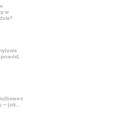
 o
kę w
dzie?
inylowe
– powód,
łużbowe z
 — jak…