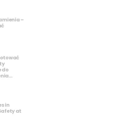
kamienia –
ać
gotować
ty
e do
enia…
s in
Safety at