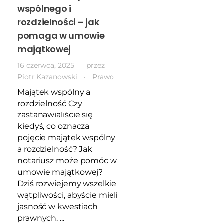
wspólnego i
rozdzielności – jak
pomaga w umowie
majątkowej
16 czerwca, 2025
przez
Piotr Kazanowski
Prawo
Majątek wspólny a
rozdzielność Czy
zastanawialiście się
kiedyś, co oznacza
pojęcie majątek wspólny
a rozdzielność? Jak
notariusz może pomóc w
umowie majątkowej?
Dziś rozwiejemy wszelkie
wątpliwości, abyście mieli
jasność w kwestiach
prawnych. ...