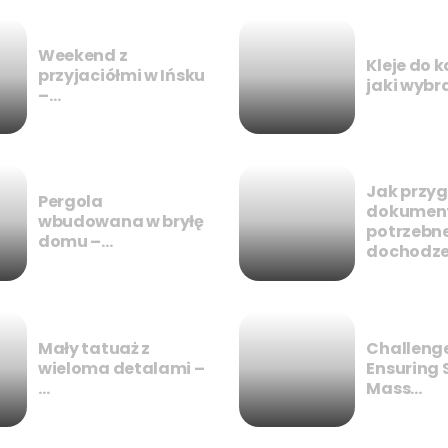
Weekend z
Kleje do 
przyjaciółmi w Ińsku
jaki wybr
–…
Jak przy
Pergola
dokumen
wbudowana w bryłę
potrzebn
domu –…
dochodz
Mały tatuaż z
Challenge
wieloma detalami –
Ensuring 
…
Mass…