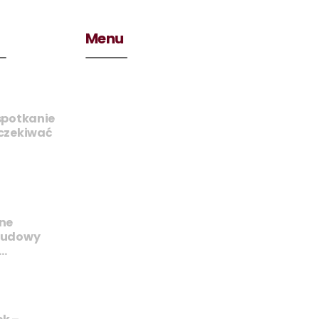
Menu
spotkanie
oczekiwać
ne
budowy
k…