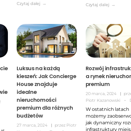
Czytaj dalej
Czytaj dalej
cie
Luksus na każdą
Rozwój infrastruk
kieszeń: Jak Concierge
a rynek nieruch
House znajduje
premium
wie
idealne
20 marca, 2024
prz
nieruchomości
Piotr Kazanowski
z
premium dla różnych
W ostatnich latach
budżetów
możemy zaobserwo
jak dynamiczny roz
27 marca, 2024
przez
Piotr
infrastruktury miejs
us,