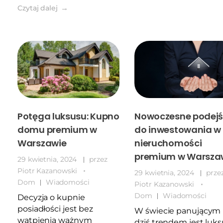
Czytaj dalej
Potęga luksusu: Kupno
Nowoczesne podejś
domu premium w
do inwestowania w
Warszawie
nieruchomości
premium w Warsza
29 kwietnia, 2024
przez
Piotr Kazanowski
29 kwietnia, 2024
prze
Dom
Wiadomości
Piotr Kazanowski
Dom
Wiadomości
Decyzja o kupnie
posiadłości jest bez
W świecie panującym
wątpienia ważnym
dziś trendem jest luks