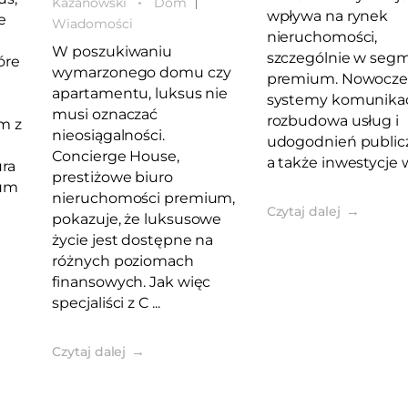
Kazanowski
Dom
wpływa na rynek
e
Wiadomości
nieruchomości,
W poszukiwaniu
szczególnie w seg
óre
wymarzonego domu czy
premium. Nowocze
apartamentu, luksus nie
systemy komunikac
musi oznaczać
rozbudowa usług i
m z
nieosiągalności.
udogodnień public
Concierge House,
a także inwestycje w 
ura
prestiżowe biuro
ium
nieruchomości premium,
Czytaj dalej
pokazuje, że luksusowe
życie jest dostępne na
różnych poziomach
finansowych. Jak więc
specjaliści z C ...
Czytaj dalej