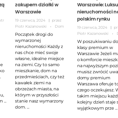
zą
zakupem działki w
Warszawie: Luks
Warszawie
nieruchomości n
polskim rynku
otr
19 czerwca, 2024
przez
Piotr Kazanowski
Dom
19 czerwca, 2024
pr
Piotr Kazanowski
Początek drogi do
wymarzonej
W poszukiwaniu 
nieruchomości Każdy z
klasy premium w
nas chce mieć swoje
Warszawie Jeżeli m
własne, idealne miejsce
o komforcie mieszk
ie
na ziemi. Czy to samo
na najwyższym poz
lko
mieszkanie, dom na
musisz zwrócić uw
.
przedmieściach, czy też
domy premium
kawałek ziemi na
Warszawa oferuje to
obrzeżach miasta, na
czego oczekujesz. 
u,
którym w przyszłości
takim miejscu każd
...
stanie nasz wymarzony
kolejny dzień staje 
dom. ...
wyjątkowym prze ...