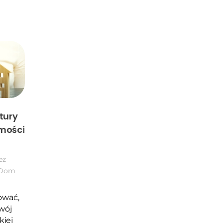
tury
omości
ez
Dom
wać,
wój
kiej