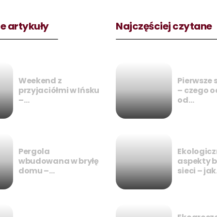
e artykuły
Najczęściej czytane
Weekend z
Pierwsze 
przyjaciółmi w Ińsku
– czego 
–…
od…
Pergola
Ekologicz
wbudowana w bryłę
aspekty 
domu –…
sieci – ja