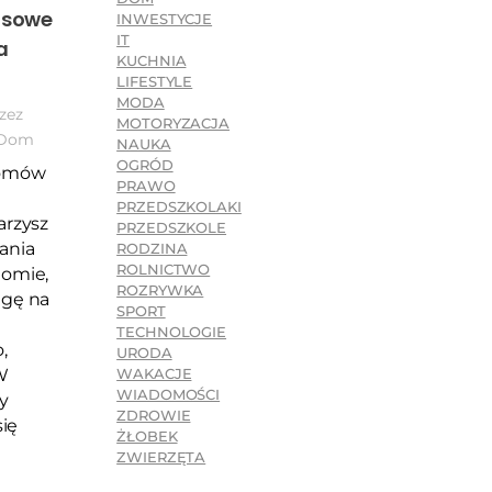
usowe
INWESTYCJE
IT
a
KUCHNIA
LIFESTYLE
MODA
zez
MOTORYZACJA
Dom
NAUKA
OGRÓD
domów
PRAWO
PRZEDSZKOLAKI
arzysz
PRZEDSZKOLE
ania
RODZINA
ROLNICTWO
iomie,
ROZRYWKA
agę na
SPORT
TECHNOLOGIE
,
URODA
W
WAKACJE
WIADOMOŚCI
y
ZDROWIE
się
ŻŁOBEK
ZWIERZĘTA