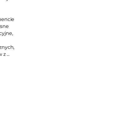
mencie
sne
yjne,
znych,
z ...