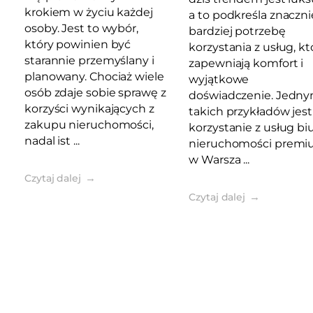
krokiem w życiu każdej
a to podkreśla znaczni
osoby. Jest to wybór,
bardziej potrzebę
który powinien być
korzystania z usług, kt
starannie przemyślany i
zapewniają komfort i
planowany. Chociaż wiele
wyjątkowe
osób zdaje sobie sprawę z
doświadczenie. Jedny
korzyści wynikających z
takich przykładów jest
zakupu nieruchomości,
korzystanie z usług bi
nadal ist ...
nieruchomości prem
w Warsza ...
Czytaj dalej
Czytaj dalej