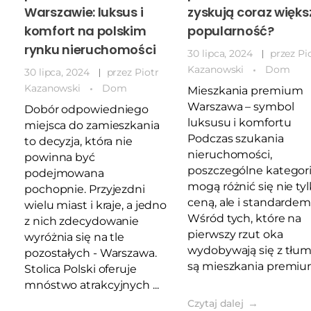
Warszawie: luksus i
zyskują coraz więks
komfort na polskim
popularność?
rynku nieruchomości
30 lipca, 2024
przez
Pi
Kazanowski
Dom
30 lipca, 2024
przez
Piotr
Kazanowski
Dom
Mieszkania premium
Warszawa – symbol
Dobór odpowiedniego
luksusu i komfortu
miejsca do zamieszkania
Podczas szukania
to decyzja, która nie
nieruchomości,
powinna być
poszczególne kategor
podejmowana
mogą różnić się nie ty
pochopnie. Przyjezdni
ceną, ale i standardem
wielu miast i kraje, a jedno
Wśród tych, które na
z nich zdecydowanie
pierwszy rzut oka
wyróżnia się na tle
wydobywają się z tłum
pozostałych - Warszawa.
są mieszkania premium 
Stolica Polski oferuje
mnóstwo atrakcyjnych ...
Czytaj dalej